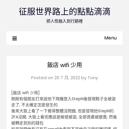
征服世界路上的點點滴滴
把人性融入到行銷裡
Menu
飯店 wifi 少用
Posted on
20 7 月, 2022
by
Tony
[飯店 wifi 少用]
剛剛有個朋友打來說他下飛機登入StepN後發現鞋子全被盜
走了, 不太確定怎麼發生的.
後來大致上看了一下覺得整體沒問題, 但是發現他StepN的
2FA沒開, 大致上看完應該是帳號被盜, 全部資產被變賣, 然後
被轉走到別的錢包