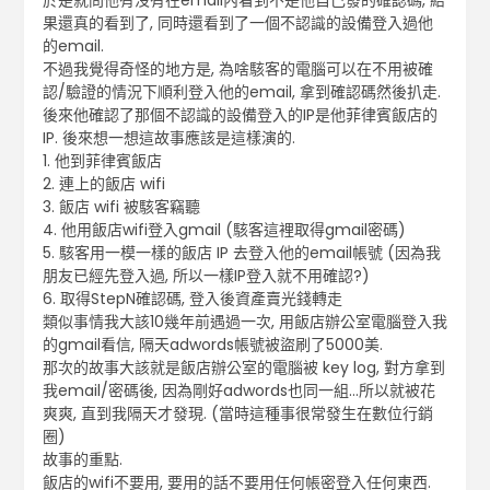
於是就問他有沒有在email內看到不是他自己發的確認碼, 結
果還真的看到了, 同時還看到了一個不認識的設備登入過他
的email.
不過我覺得奇怪的地方是, 為啥駭客的電腦可以在不用被確
認/驗證的情況下順利登入他的email, 拿到確認碼然後扒走.
後來他確認了那個不認識的設備登入的IP是他菲律賓飯店的
IP. 後來想一想這故事應該是這樣演的.
1. 他到菲律賓飯店
2. 連上的飯店 wifi
3. 飯店 wifi 被駭客竊聽
4. 他用飯店wifi登入gmail (駭客這裡取得gmail密碼)
5. 駭客用一模一樣的飯店 IP 去登入他的email帳號 (因為我
朋友已經先登入過, 所以一樣IP登入就不用確認?)
6. 取得StepN確認碼, 登入後資產賣光錢轉走
類似事情我大該10幾年前遇過一次, 用飯店辦公室電腦登入我
的gmail看信, 隔天adwords帳號被盜刷了5000美.
那次的故事大該就是飯店辦公室的電腦被 key log, 對方拿到
我email/密碼後, 因為剛好adwords也同一組…所以就被花
爽爽, 直到我隔天才發現. (當時這種事很常發生在數位行銷
圈)
故事的重點.
飯店的wifi不要用, 要用的話不要用任何帳密登入任何東西.