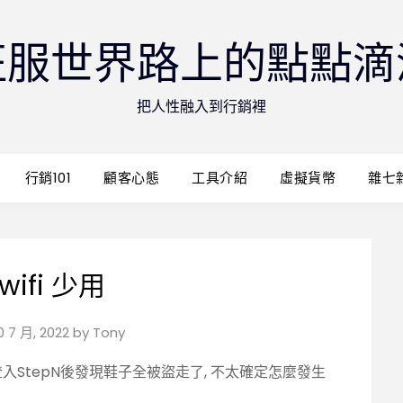
征服世界路上的點點滴
把人性融入到行銷裡
行銷101
顧客心態
工具介紹
虛擬貨幣
雜七
wifi 少用
0 7 月, 2022
by
Tony
機登入StepN後發現鞋子全被盜走了, 不太確定怎麼發生