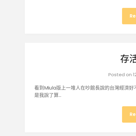
Re
存
Posted on
1
看到Miula版上一堆人在吵館長說的台灣經濟好
是我說了算…
Re