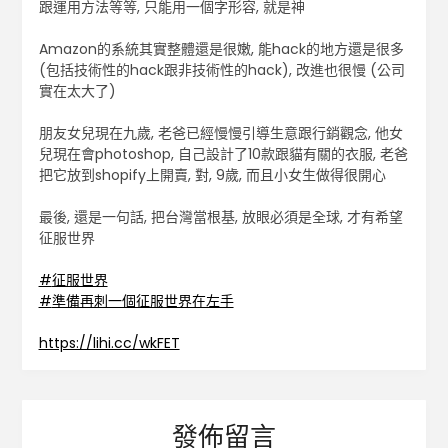
跟運用方法等等, 只能用一個字形容, 就是神
Amazon的系統其實整體還是很嫩, 能hack的地方還是很多
(包括技術性的hack跟非技術性的hack), 改進也很慢 (公司
實在太大了)
朋友女兒現在九歲, 老爸已經慢慢引導生意跟行銷觀念, 他女
兒現在會photoshop, 自己設計了10款跟貓有關的衣服, 老爸
把它放到shopify上開賣, 對, 9歲, 而且小女生做得很開心
最後, 還是一句話, 把台灣當根基, 放眼必須是全球, 才有希望
征服世界
#
征服世界
#
準備再刺一個征服世界在左手
https://lihi.cc/wkFET
發佈留言