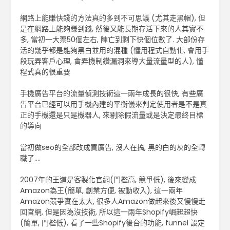
網路上能賺快錢的方法真的多到不可思議 (尤其走黑帽), 但
是在網路上能夠賺到錢, 然後又能長期存活下來的人其實不
多, 當初一大票50個左右, 陣亡到剩下快個位數了. 大部份存
活的幾乎都是能夠黑白並用的混種 (懂用程式自動化, 會用手
段玩弄客戶心理, 會弄機制鑽漏洞來導大量流量型的人), 懂
程式真的很重要
手機廣告平台的流量偵測技術這一兩年成長的很快, 有些廣
告平台已經可以用手機內建的平衡儀來判定使用者是不是真
正的手機還是只是機器人, 來剔除假流量或是決定最終目標
的導向
當初做seo的全部改成買廣告, 沒人在搞, 黑的白的灰的全轉
職了….
2007年的王道是客製化官網(門檻高, 競爭低), 後來變成
Amazon為王(簡單, 創業方便, 被動收入), 這一兩年
Amazon競爭實在太大, 很多人Amazon做起來後又慢慢走
回官網, 但是因為沒技術, 所以這一兩年Shopify崛起超快
(簡單, 門檻低), 看了一些Shopify後台的功能, funnel 設定