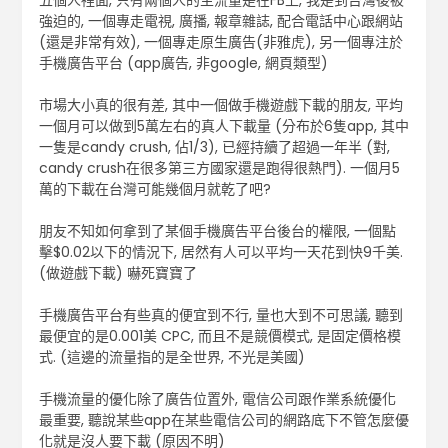
五個人裡面, 只有兩個人的主流量是在FB上, 我是到台灣後被
強迫的, 一個專走電視, 廣播, 報章雜誌, 配合電話中心跟網站
(還是非常有效), 一個專走原生廣告(非雅虎), 另一個專注於
手機廣告平台 (app廣告, 非google, 網頁類型)
市場大小真的很有差, 其中一個做手機遊戲下載的朋友, 平均
一個月可以做到5萬左右的真人下載量 (分布於6隻app, 其中
一隻是candy crush, 佔1/3), 已經持續了超過一年半 (對,
candy crush在很多第三方國家還是跑得很熱門). 一個月5
萬的下載在台灣可能幾個月就乾了吧?
朋友不知如何拿到了某個手機廣告平台後台的權限, 一個點
擊$0.02以下的情況下, 居然有人可以平均一天花到快9千美.
(做遊戲下載) 嚇死寶寶了
手機廣告平台有些真的便宜到不行, 量也大到不可思議, 聽到
最便宜的是0.001美 CPC, 而且不是競價模式, 是固定價格模
式. (這邊的流量指的是全世界, 不光是美國)
手機流量的優化除了廣告位置外, 電信公司跟作業系統優化
最重要, 聽說某些app在某些電信公司的網路底下不管怎麼優
化就是沒人要下載 (原因不明)