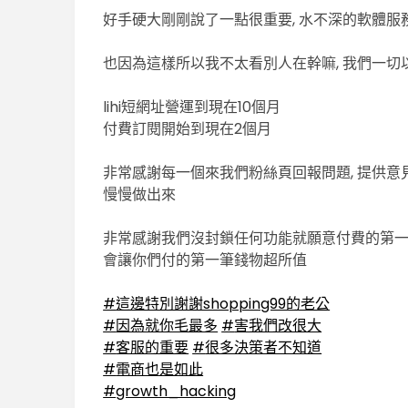
好手硬大剛剛說了一點很重要, 水不深的軟體服
也因為這樣所以我不太看別人在幹嘛, 我們一
lihi短網址營運到現在10個月
付費訂閱開始到現在2個月
非常感謝每一個來我們粉絲頁回報問題, 提供意見
慢慢做出來
非常感謝我們沒封鎖任何功能就願意付費的第一批
會讓你們付的第一筆錢物超所值
#
這邊特別謝謝shopping99的老公
#
因為就你毛最多
#
害我們改很大
#
客服的重要
#
很多決策者不知道
#
電商也是如此
#
growth_hacking