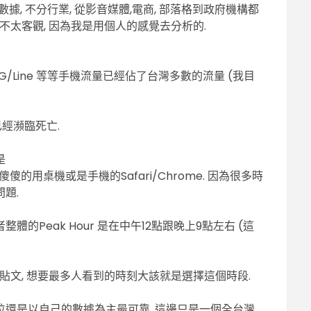
的數據, 不分行業, 從影音媒體,電商, 部落格到政府機構都
能不太客觀, 因為我是用個人的感覺去分析的.
/IG/Line 等等手機流量已經佔了台灣多數的流量 (我目
E 已經瀕臨死亡.
是
要傻傻的用桌機或是手機的Safari/Chrome. 因為很多時
題.
的Peak Hour 是在中午12點跟晚上9點左右 (這
要貼文, 想要最多人看到的時刻大該就是選擇這個時段.
位還是以自己的數據為主最可靠, 這邊只是一個全台灣