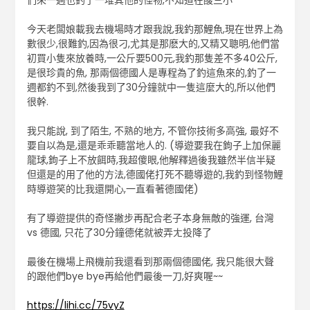
們來一週也釣了一堆其他的怪物,不知道在酸三小
今天老闆娘載我去機場時才跟我說,我釣那鯉魚,現在世界上為
數很少,很難釣,因為很刁,尤其是那麽大的,又精又聰明,他們當
初買小隻來放養時,一公斤要500元,我釣那隻差不多40公斤,
是很珍貴的魚, 那兩個德國人是專程為了釣這魚來的,釣了一
週都釣不到,然後我到了30分鐘就中一隻這麼大的,所以他們
很幹.
我只能說, 到了陌生, 不熟的地方, 不管你技術多高強, 最好不
要自以為是,還是乖乖聽當地人的. (導遊要我在鉤子上加保麗
龍球,鉤子上不放餌時,我超傻眼,他解釋過後我雖然半信半疑
但還是的用了他的方法,德國佬打死不聽導遊的,我釣到怪物鯉
時導遊笑的比我還開心,一直看著德國佬)
有了導遊提供的奇怪撇步再配合老子本身無敵的強運, 台灣
vs 德國, 只花了30分鐘德佬就被弄ㄤ投降了
最後在機場上飛機前我還看到那兩個德國佬, 我只能很大聲
的跟他們bye bye再給他們最後一刀,好爽喔~~
https://lihi.cc/75vyZ