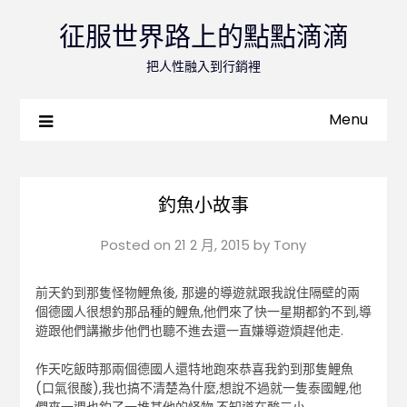
征服世界路上的點點滴滴
把人性融入到行銷裡
Menu
釣魚小故事
Posted on
21 2 月, 2015
by
Tony
前天釣到那隻怪物鯉魚後, 那邊的導遊就跟我說住隔壁的兩
個德國人很想釣那品種的鯉魚,他們來了快一星期都釣不到,導
遊跟他們講撇步他們也聽不進去還一直嫌導遊煩趕他走.
作天吃飯時那兩個德國人還特地跑來恭喜我釣到那隻鯉魚
(口氣很酸),我也搞不清楚為什麼,想說不過就一隻泰國鯉,他