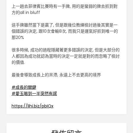
上一趟去菲律賓比賽時有一手牌, 用的是蠻弱的牌去抓到對
方的all in bluff
這手牌雖然當下是贏了, 但是跟幾位教練檢討過後其實是一
個錯誤的決定, 跟10次會輸8次, 而我只是運氣好抓到唯一的
那20%
很多時候, 成功的過程隱藏著更多錯誤的決定, 但是大部分的
人都因為成功就認為當時的決定一定就是對的而忽略了檢討
的價值.
最後會導致成長上的呆滯, 永遠上不去更高的境界
#
成長的關鍵
#
愛玉喝到一半突然有感
https://lihi.biz/pbIQx