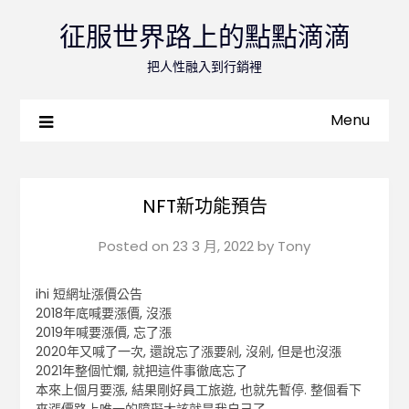
征服世界路上的點點滴滴
把人性融入到行銷裡
Menu
NFT新功能預告
Posted on
23 3 月, 2022
by
Tony
ihi 短網址漲價公告
2018年底喊要漲價, 沒漲
2019年喊要漲價, 忘了漲
2020年又喊了一次, 還說忘了漲要剁, 沒剁, 但是也沒漲
2021年整個忙爛, 就把這件事徹底忘了
本來上個月要漲, 結果剛好員工旅遊, 也就先暫停. 整個看下