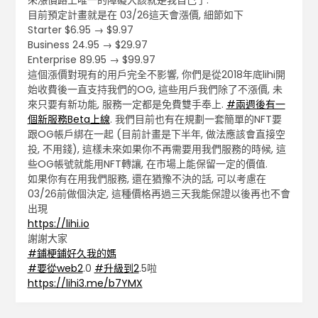
來漲價路上唯一的障礙大該就是我自己了.
目前預定計畫就是在 03/26這天會漲價, 細節如下
Starter $6.95 → $9.97
Business 24.95 → $29.97
Enterprise 89.95 → $99.97
這個漲價對現有的用戶完全不影響, 你們是從2018年底lihi開
始收費後一直支持我們的OG, 這些用戶我們除了不漲價, 未
來只要有新功能, 服務一定都是免費雙手奉上.
#兩週後有一
個新服務Beta上線
. 我們目前也有在規劃一套簡單的NFT要
跟OG帳戶綁在一起 (目前計畫是下半年, 做法應該會直接空
投, 不用錢), 這樣未來如果你不再需要用我們服務的時候, 這
些OG帳號就能用NFT轉讓, 在市場上能保留一定的價值.
如果你有在用我們服務, 還在猶豫不決的話, 可以考慮在
03/26前做個決定, 這種價格再過三天我能保證以後再也不會
出現
https://lihi.io
謝謝大家
#鋪梗鋪好久我的媽
#要從web2
.0
#升級到2
.5啦
https://lihi3.me/b7YMX