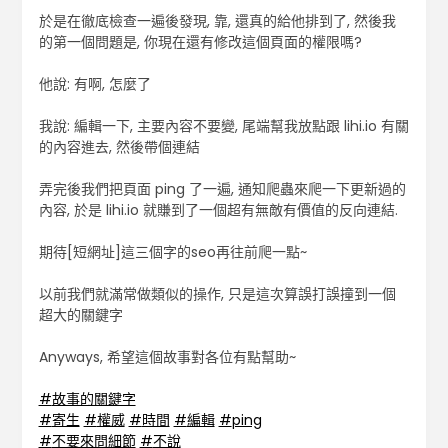
於是在徹底檢查一遍後發現, 靠, 還真的給他排到了, 然後我
的第一個問題是, 你現在還有修改這個頁面的權限嗎?
他說: 有啊, 怎麼了
我說: 編輯一下, 主要內容不要變, 尾端幫我放點跟 lihi.io 有關
的內容進去, 然後帶個連結
弄完後我們把頁面 ping 了一遍, 通知爬蟲來爬一下更新過的
內容, 於是 lihi.io 就賺到了一個超有無敵有價值的反向連結.
期待[短網址]這三個字的seo再往前爬一點~
以前我們就滿常做類似的操作, 只是這次算誤打誤撞到一個
超大的關鍵字
Anyways, 希望這個故事對各位有點幫助~
#
故事的關鍵字
#
寄生
#
權威
#
時間
#
編輯
#
ping
#
不要來問細節
#
不說